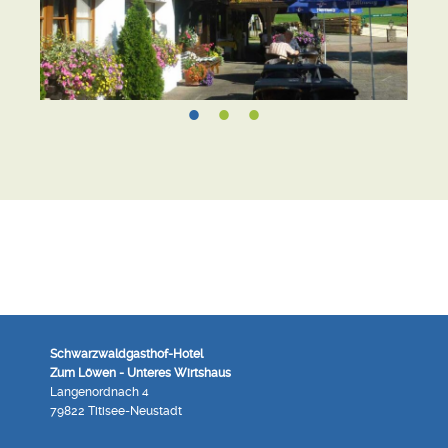
Schwarzwaldgasthof-Hotel
Zum Löwen - Unteres Wirtshaus
Langenordnach 4
79822 Titisee-Neustadt